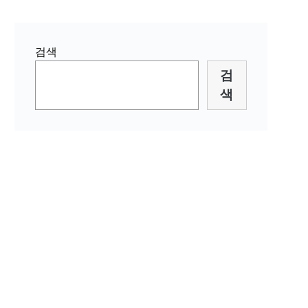
검색
검
색