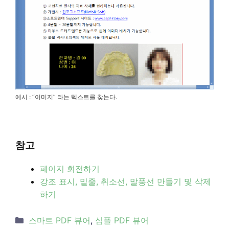
예시 : “이미지” 라는 텍스트를 찾는다.
참고
페이지 회전하기
강조 표시, 밑줄, 취소선, 말풍선 만들기 및 삭제
하기
Categories
스마트 PDF 뷰어
,
심플 PDF 뷰어