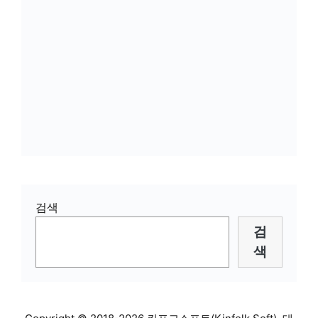
검색
검
색