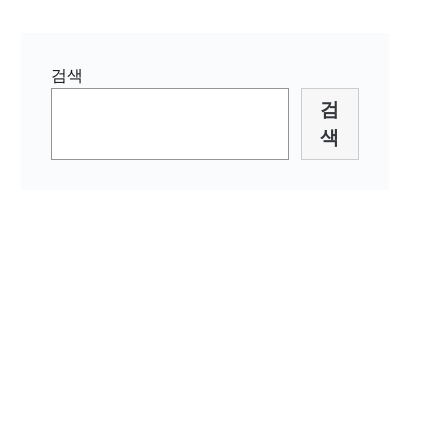
검색
검
색