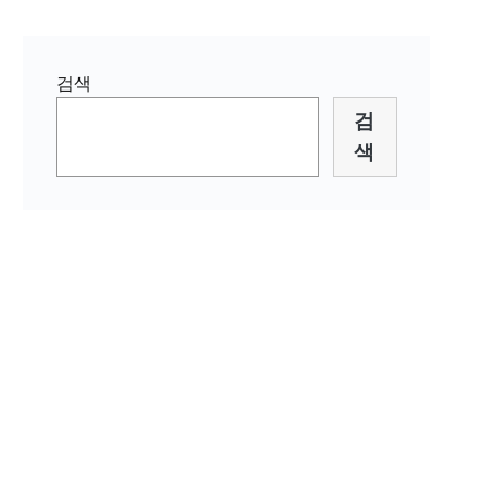
검색
검
색